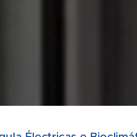
gula Électricas e Bioclimá