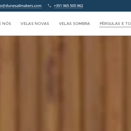
fo@dunesailmakers.com
+351 965 505 962
E NÓS
VELAS NOVAS
VELAS SOMBRA
PÉRGULAS E TO