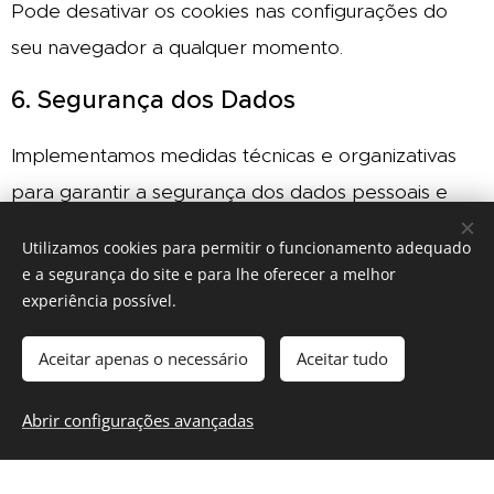
Pode desativar os cookies nas configurações do
seu navegador a qualquer momento.
6. Segurança dos Dados
Implementamos medidas técnicas e organizativas
para garantir a segurança dos dados pessoais e
prevenir acessos não autorizados.
Utilizamos cookies para permitir o funcionamento adequado
e a segurança do site e para lhe oferecer a melhor
7. Direitos dos Titulares dos Dados
experiência possível.
Nos termos do Regulamento Geral sobre a
Aceitar apenas o necessário
Aceitar tudo
Proteção de Dados (RGPD), o utilizador tem direito
a:
Abrir configurações avançadas
Aceder aos seus dados pessoais